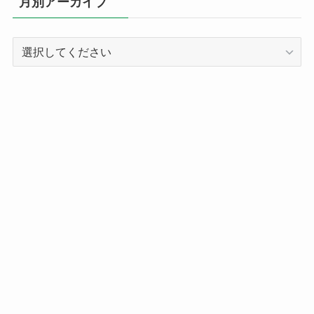
月別アーカイブ
ー
別
記
事
ア
ー
カ
イ
ブ