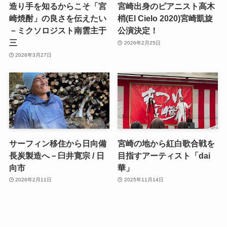
造り手を知るからこそ「宮
宮崎出身のピアニスト高木
崎焼酎」の良さを伝えたい
梢(El Cielo 2020)宮崎凱旋
－ミクソロジスト南雲主于
公演決定！
三
2026年2月25日
2026年3月27日
サーフィン移住から日向備
宮崎の地から紅白歌合戦を
長炭製造へ－臼井寛宗 / 日
目指すアーティスト「dai
向市
華」
2026年2月11日
2025年11月14日