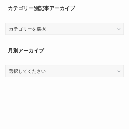
カテゴリー別記事アーカイブ
カ
テ
ゴ
リ
月別アーカイブ
ー
別
記
事
ア
ー
カ
イ
ブ