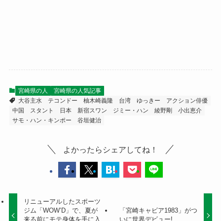
宮崎県の人
宮崎県の人気記事
大谷主水
テコンドー
柚木崎義隆
台湾
ゆっきー
アクション俳優
中国
スタント
日本
新宿スワン
ジミー・ハン
綾野剛
小出恵介
サモ・ハン・キンポー
谷垣健治
よかったらシェアしてね！
リニューアルしたスポーツ
ジム「WOW’D」で、夏が
「宮崎キャビア1983」がつ
来る前にモテ身体を手に入
いに世界デビュー!