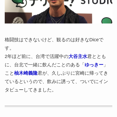
格闘技はできないけど、観るのは好きなDiceで
す。
2年ほど前に、台湾で活躍中の
大谷主水
君ととも
に、台北で一緒に飲んだことのある「
ゆっきー
」
こと
柚木崎義隆
君が、久しぶりに宮崎に帰ってき
ているというので、飲みに誘って、ついでにイン
タビューしてきました。