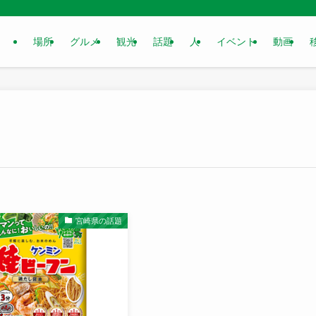
場所
グルメ
観光
話題
人
イベント
動画
宮崎県の話題