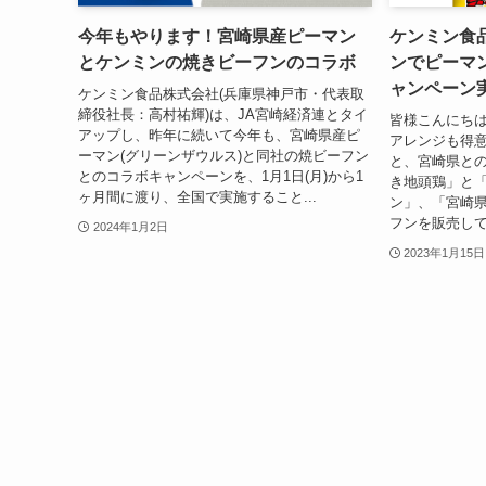
今年もやります！宮崎県産ピーマン
ケンミン食品
とケンミンの焼きビーフンのコラボ
ンでピーマ
ャンペーン
ケンミン食品株式会社(兵庫県神戸市・代表取
締役社長：高村祐輝)は、JA宮崎経済連とタイ
皆様こんにち
アップし、昨年に続いて今年も、宮崎県産ピ
アレンジも得意なD
ーマン(グリーンザウルス)と同社の焼ビーフン
と、宮崎県と
とのコラボキャンペーンを、1月1日(月)から1
き地頭鶏」と
ヶ月間に渡り、全国で実施すること...
ン」、「宮崎
フンを販売して
2024年1月2日
2023年1月15日