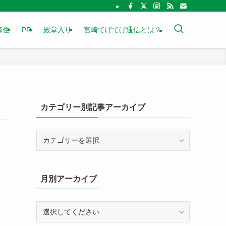
移住
PR
殿堂入り
宮崎てげてげ通信とは？
カテゴリー別記事アーカイブ
カ
テ
ゴ
リ
月別アーカイブ
ー
別
記
事
ア