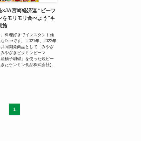
×JA宮崎経済連 “ビーフ
ンをモリモリ食べよう”キ
実施
は。料理好きでインスタント麺
iceです。 2021年、2022年
の共同開発商品として「みやざ
「みやざきビタミンピーマ
県産柚子胡椒」を使った焼ビー
きたケンミン食品株式会社(...
1