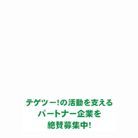
ー
カ
イ
ブ