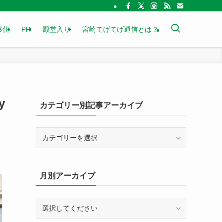
移住
PR
殿堂入り
宮崎てげてげ通信とは？
y
カテゴリー別記事アーカイブ
カ
テ
ゴ
リ
月別アーカイブ
ー
別
記
事
ア