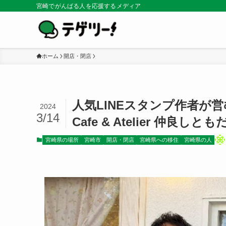
宮崎でがんばる人を応援するメディア
ホーム
開店・閉店
人気LINEスタンプ作者が営む
2024
3/14
Cafe & Atelier 仲良しと
宮崎県の場所
宮崎市
開店・閉店
宮崎県への移住
宮崎県の人