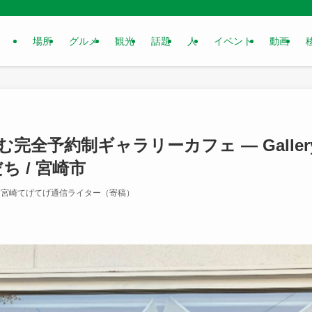
場所
グルメ
観光
話題
人
イベント
動画
完全予約制ギャラリーカフェ ― Galler
もだち / 宮崎市
宮崎てげてげ通信ライター（寄稿）