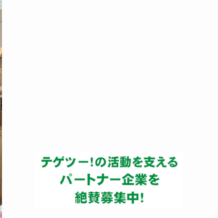
ー
カ
イ
ブ