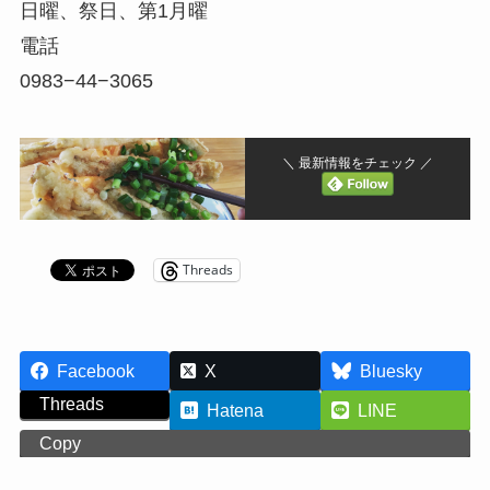
日曜、祭日、第1月曜
電話
0983−44−3065
＼ 最新情報をチェック ／
Threads
Facebook
X
Bluesky
Threads
Hatena
LINE
Copy