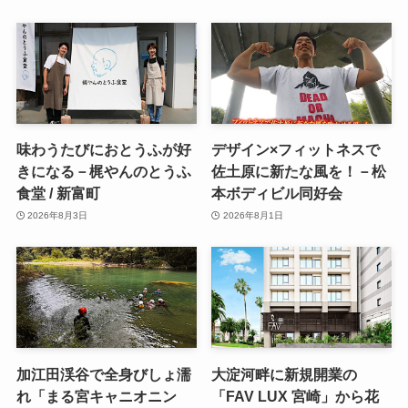
味わうたびにおとうふが好
デザイン×フィットネスで
きになる－梶やんのとうふ
佐土原に新たな風を！－松
食堂 / 新富町
本ボディビル同好会
2026年8月3日
2026年8月1日
加江田渓谷で全身びしょ濡
大淀河畔に新規開業の
れ「まる宮キャニオニン
「FAV LUX 宮崎」から花