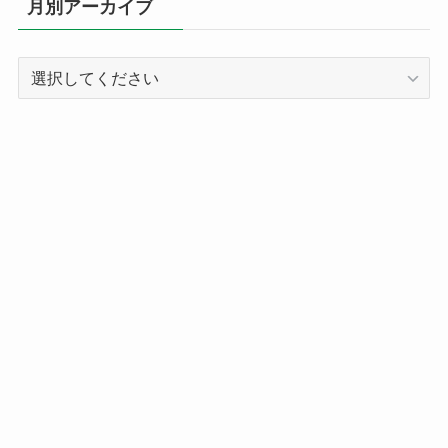
月別アーカイブ
ー
別
記
事
ア
ー
カ
イ
ブ