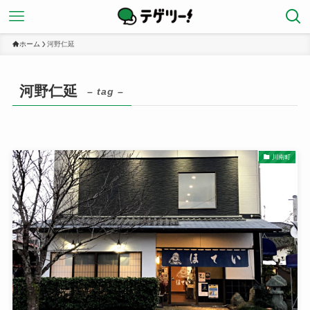
ホーム
河野仁延
河野仁延
– tag –
川南町