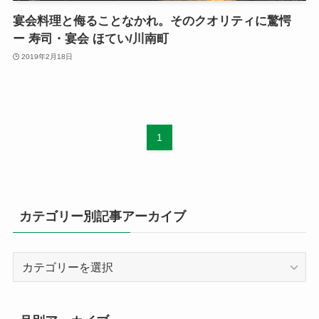
宴会料理と侮ることなかれ。そのクオリティに驚愕
ー 寿司・宴会 ほてい/川南町
2019年2月18日
1
カテゴリー別記事アーカイブ
カ
テ
ゴ
リ