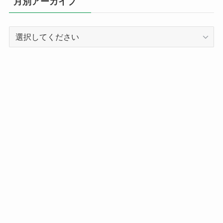
月別アーカイブ
ー
別
記
事
ア
ー
カ
イ
ブ