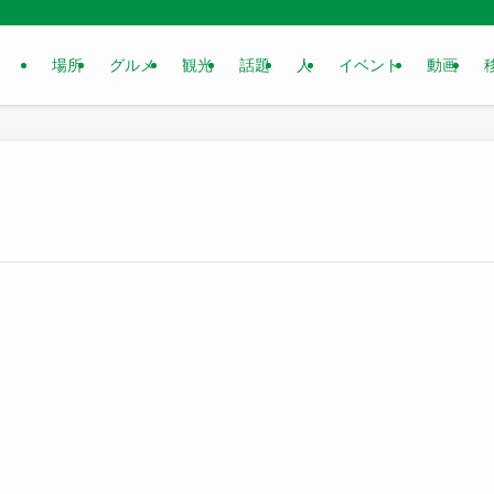
場所
グルメ
観光
話題
人
イベント
動画