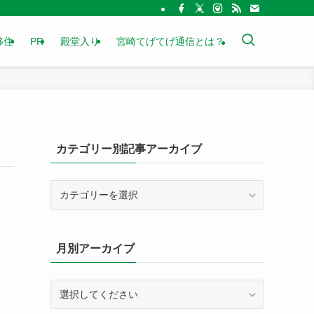
移住
PR
殿堂入り
宮崎てげてげ通信とは？
カテゴリー別記事アーカイブ
カ
テ
ゴ
リ
月別アーカイブ
ー
別
記
事
ア