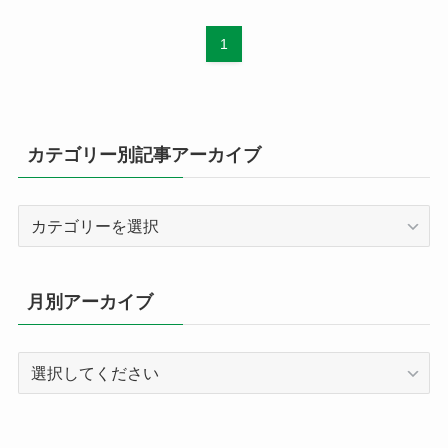
1
カテゴリー別記事アーカイブ
カ
テ
ゴ
リ
月別アーカイブ
ー
別
記
事
ア
ー