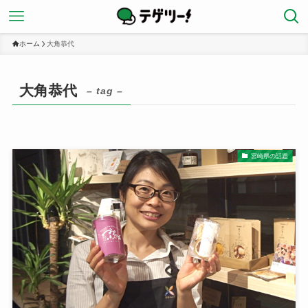
ホーム
大角恭代
大角恭代
– tag –
宮崎県の話題