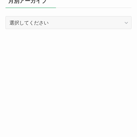
月別アーカイブ
ー
別
記
事
ア
ー
カ
イ
ブ