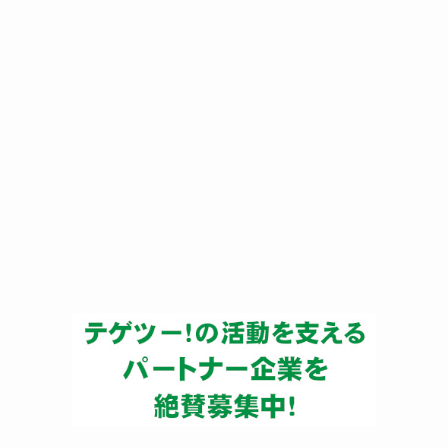
ー
カ
イ
ブ