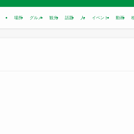
場所
グルメ
観光
話題
人
イベント
動画