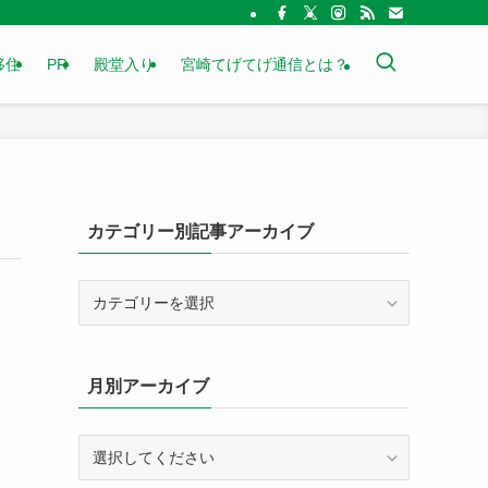
移住
PR
殿堂入り
宮崎てげてげ通信とは？
カテゴリー別記事アーカイブ
カ
テ
ゴ
リ
月別アーカイブ
ー
別
記
事
ア