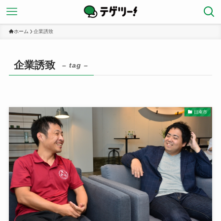
ホーム
企業誘致
企業誘致
– tag –
日南市