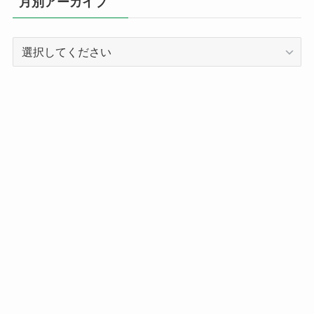
月別アーカイブ
ー
別
記
事
ア
ー
カ
イ
ブ