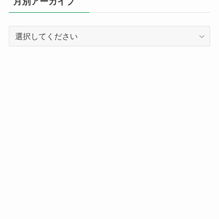
月別アーカイブ
ー
別
記
事
ア
ー
カ
イ
ブ