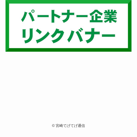
©
宮崎てげてげ通信