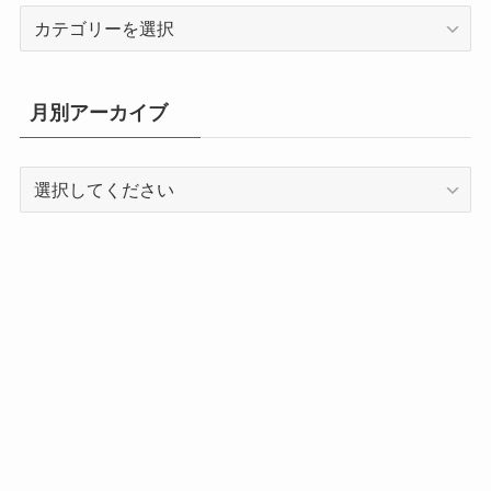
カ
テ
ゴ
リ
月別アーカイブ
ー
別
記
事
ア
ー
カ
イ
ブ