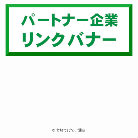
©
宮崎てげてげ通信