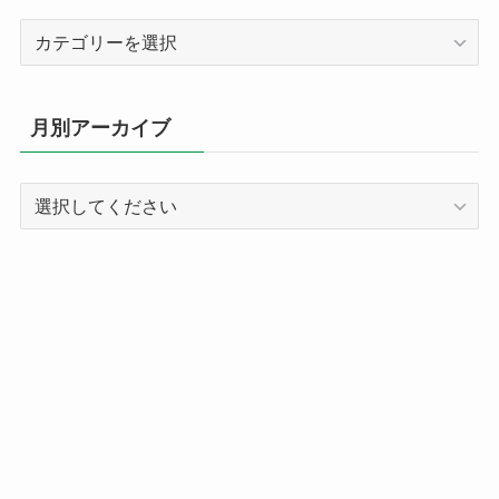
カ
テ
ゴ
リ
月別アーカイブ
ー
別
記
事
ア
ー
カ
イ
ブ