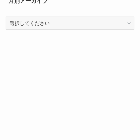
月別アーカイブ
ー
別
記
事
ア
ー
カ
イ
ブ