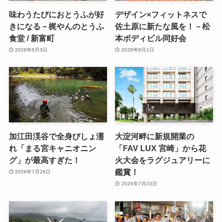
味わうたびにおとうふが好
デザイン×フィットネスで
きになる－梶やんのとうふ
佐土原に新たな風を！－松
食堂 / 新富町
本ボディビル同好会
2026年8月3日
2026年8月1日
加江田渓谷で全身びしょ濡
大淀河畔に新規開業の
れ「まる宮キャニオニン
「FAV LUX 宮崎」から花
グ」が最高すぎた！
火大会をラグジュアリーに
鑑賞！
2026年7月26日
2026年7月23日