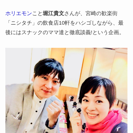
ホリエモン
こと
堀江貴文
さんが、宮崎の歓楽街
「ニシタチ」の飲食店10軒をハシゴしながら、最
後にはスナックのママ達と徹底談義!という企画。