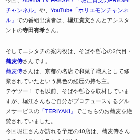
今回、
Abema TV FRESH！「堀江貴文のFRESH!
チャンネル」
や、
YouTube「ホリエモンチャンネ
ル」
での番組出演者は、
堀江貴文
さんとアシスタ
ントの
寺田有希
さん。
そしてニシタチの案内役は、そばや哲心の2代目・
蕎麦侍
さんです。
蕎麦侍
さんは、京都の名店で和菓子職人として修
業されていたという異色の経歴の持ち主。
テゲツー！でも以前、そばや哲心を取材していま
すが、堀江さんもご自分がプロデュースするグル
メサービスの
「TERIYAKI」
でこちらのお蕎麦を絶
賛されていました。
今回堀江さんが訪れる予定の10店は、蕎麦侍さん