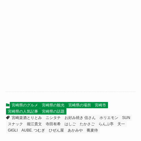
宮崎県のグルメ
宮崎県の観光
宮崎県の場所
宮崎市
宮崎県の人気記事
宮崎県の話題
宮崎楽酒とりとみ
ニシタチ
お好み焼き 信さん
ホリエモン
SUN
スナック
堀江貴文
寺田有希
はしご
たかさご
らんぷ亭
天一
GIGLI
AUBE. つむぎ
ひぜん屋
あかみや
蕎麦侍