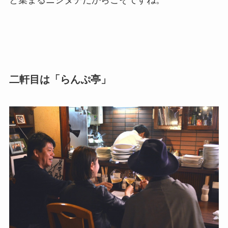
二軒目は「らんぷ亭」