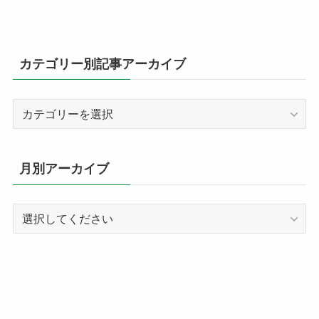
カテゴリー別記事アーカイブ
カ
テ
ゴ
リ
月別アーカイブ
ー
別
記
事
ア
ー
カ
イ