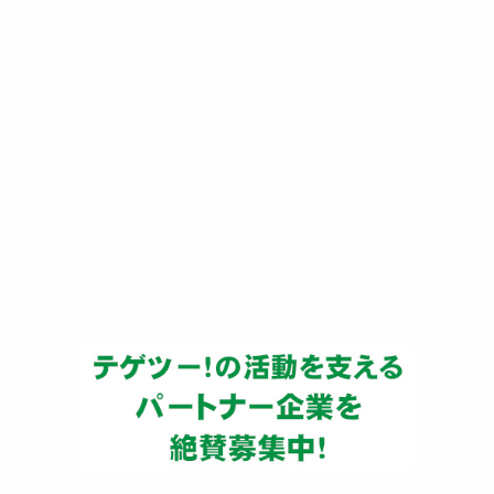
ー
カ
イ
ブ