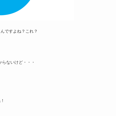
言うんですよね？これ？
！
からないけど・・・
ね！