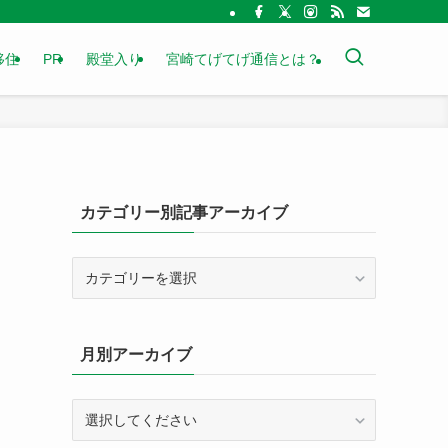
移住
PR
殿堂入り
宮崎てげてげ通信とは？
カテゴリー別記事アーカイブ
カ
テ
ゴ
リ
月別アーカイブ
ー
別
記
事
ア