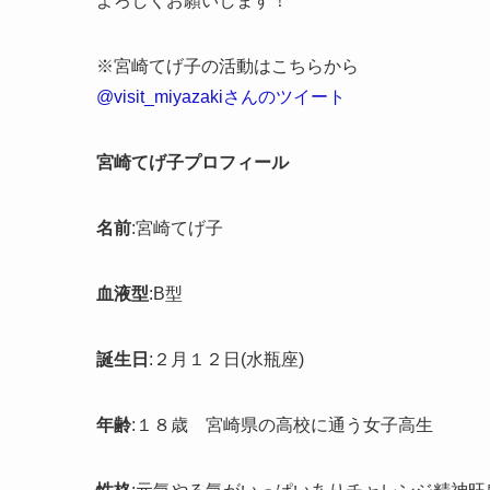
よろしくお願いします！
※宮崎てげ子の活動はこちらから
@visit_miyazakiさんのツイート
宮崎てげ子プロフィール
名前
:宮崎てげ子
血液型
:B型
誕生日
:２月１２日(水瓶座)
年齢
:１８歳 宮崎県の高校に通う女子高生