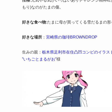
性格
:元気やる気がいっぱいありチャレンジ精神旺
もり)なのがたまの傷。
好きな食べ物
:たまに母が買ってくる雪だるまの形
好きな場所
：
宮崎県の珈琲BROWNDROP
生みの親：
栃木県足利市在住凸凹コンビのイラス
”いちごとまるがお”
様