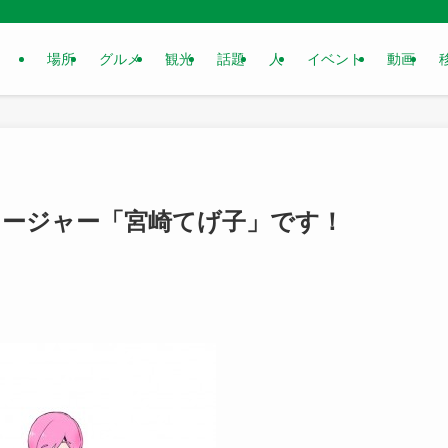
場所
グルメ
観光
話題
人
イベント
動画
ネージャー「宮崎てげ子」です！