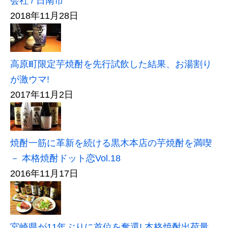
会社 / 日南市
2018年11月28日
高原町限定芋焼酎を先行試飲した結果、お湯割り
が激ウマ!
2017年11月2日
焼酎一筋に革新を続ける黒木本店の芋焼酎を満喫
－ 本格焼酎ドット恋Vol.18
2016年11月17日
宮崎県が11年ぶりに首位を奪還! 本格焼酎出荷量