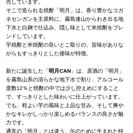
売しています。
そこで造られる焼酎「明月」は、香り豊かなコガ
ネセンガンを主原料に、霧島連山からわき出る地
下水と白麹で仕込み、隠し味として米焼酎をブレ
ンドしています。
芋焼酎と米焼酎の良いとこ取りの、旨味がありな
がらもすっきりとした後味が特徴。
新たに誕生した「
明月CAN
」は、原酒の「明月」
を霧島山系の清らかな地下水で割り、アルコール
度数12％と焼酎の中では少し控えめにすること
で、すっきりとした味わいに仕上がっています。
でも、程よい芋の風味と上品な甘み、そして爽や
かなキレがしっかり楽しめるバランスの良さが魅
力です。
通常の「明月」とは違う、缶のために生まれた特