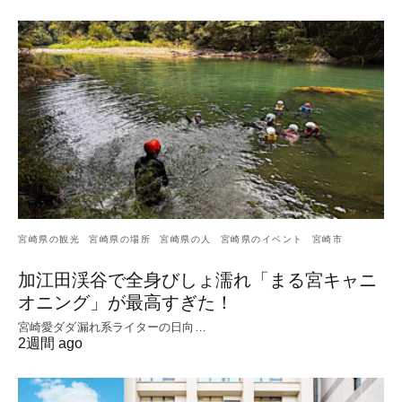
宮崎県の観光
宮崎県の場所
宮崎県の人
宮崎県のイベント
宮崎市
加江田渓谷で全身びしょ濡れ「まる宮キャニ
オニング」が最高すぎた！
宮崎愛ダダ漏れ系ライターの日向…
2週間 ago