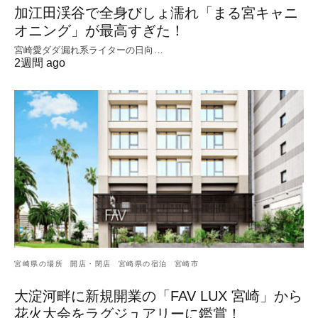
加江田渓谷で全身びしょ濡れ「まる宮キャニ
オニング」が最高すぎた！
宮崎愛ダダ漏れ系ライターの日向…
2週間 ago
宮崎県の場所
開店・閉店
宮崎県の宿泊
宮崎市
大淀河畔に新規開業の「FAV LUX 宮崎」から
花火大会をラグジュアリーに鑑賞！