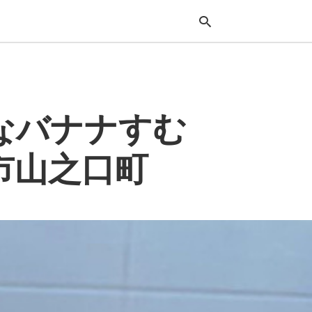
Typ
なバナナすむ
your
sea
que
and
城市山之口町
hit
ente