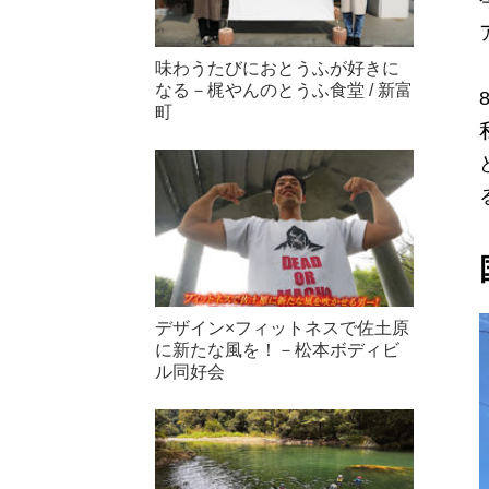
味わうたびにおとうふが好きに
なる－梶やんのとうふ食堂 / 新富
町
デザイン×フィットネスで佐土原
に新たな風を！－松本ボディビ
ル同好会