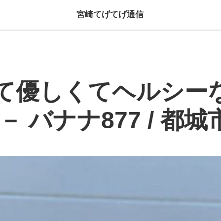
宮崎てげてげ通信
て優しくてヘルシー
－ バナナ877 / 都