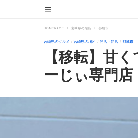
HOMEPAGE
宮崎県の場所
都城市
宮崎県のグルメ
宮崎県の場所
開店・閉店
都城市
【移転】甘く
ーじぃ専門店 