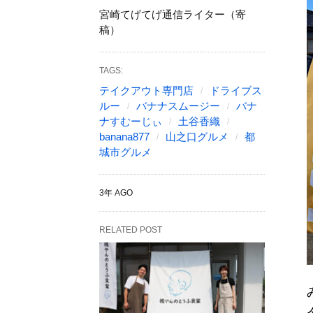
宮崎てげてげ通信ライター（寄
稿）
TAGS:
テイクアウト専門店
ドライブス
ルー
バナナスムージー
バナ
ナすむーじぃ
土谷香織
banana877
山之口グルメ
都
城市グルメ
3年 AGO
RELATED POST