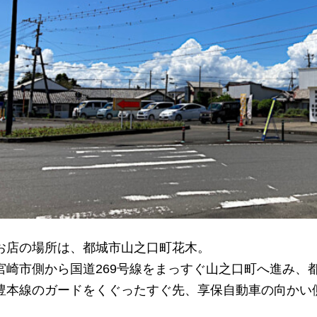
お店の場所は、都城市山之口町花木。
宮崎市側から国道269号線をまっすぐ山之口町へ進み、
豊本線のガードをくぐったすぐ先、享保自動車の向かい