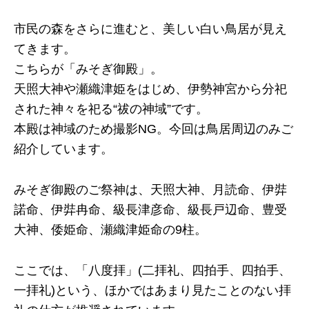
市民の森をさらに進むと、美しい白い鳥居が見え
てきます。
こちらが「みそぎ御殿」。
天照大神や瀬織津姫をはじめ、伊勢神宮から分祀
された神々を祀る“祓の神域”です。
本殿は神域のため撮影NG。今回は鳥居周辺のみご
紹介しています。
みそぎ御殿のご祭神は、天照大神、月読命、伊弉
諾命、伊弉冉命、級長津彦命、級長戸辺命、豊受
大神、倭姫命、瀬織津姫命の9柱。
ここでは、「八度拝」(二拝礼、四拍手、四拍手、
一拝礼)という、ほかではあまり見たことのない拝