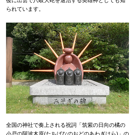
後に出雲で八岐大蛇を退治する英雄神としても知
られています。
全国の神社で奏上される祝詞「筑紫の日向の橘の
小戸の阿波木原(たちばなのおどのあわぎはら)」の