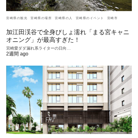
宮崎県の観光
宮崎県の場所
宮崎県の人
宮崎県のイベント
宮崎市
加江田渓谷で全身びしょ濡れ「まる宮キャニ
オニング」が最高すぎた！
宮崎愛ダダ漏れ系ライターの日向…
2週間 ago