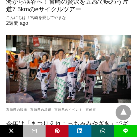
海から渓谷へ！宮崎の贅沢を五感で味わう片
道7.5kmのeサイクルツアー
こんにちは！宮崎を愛してやまな…
2週間 ago
宮崎県の観光
宮崎県の場所
宮崎県のイベント
宮崎市
今年は「まつりえれこっちゃみやざき」でギ
ネスにチャレンジ！
L