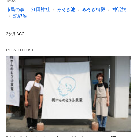
TAGS:
市民の森
江田神社
みそぎ池
みそぎ御殿
神話旅
記紀旅
2か月 AGO
RELATED POST