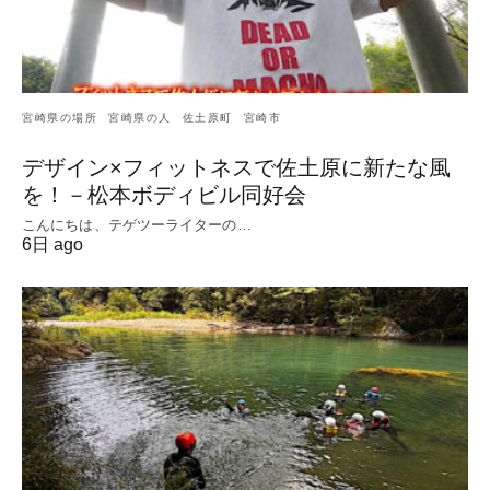
宮崎県の場所
宮崎県の人
佐土原町
宮崎市
デザイン×フィットネスで佐土原に新たな風
を！－松本ボディビル同好会
こんにちは、テゲツーライターの…
6日 ago