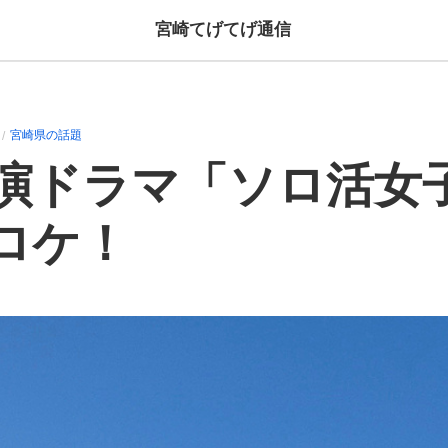
宮崎てげてげ通信
宮崎県の話題
演ドラマ「ソロ活女
ロケ！