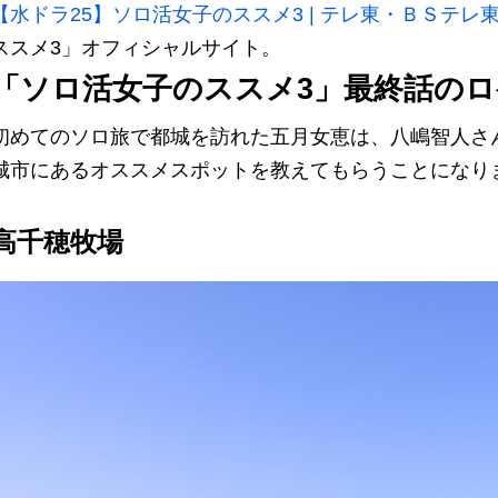
【水ドラ25】ソロ活女子のススメ3 | テレ東・ＢＳテレ東 7
ススメ3」オフィシャルサイト。
「ソロ活女子のススメ3」最終話の
初めてのソロ旅で都城を訪れた五月女恵は、八嶋智人さ
城市にあるオススメスポットを教えてもらうことになり
高千穂牧場