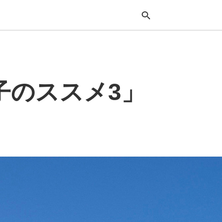
Typ
子のススメ3」
your
sea
que
and
hit
ente