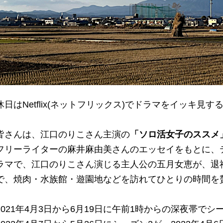
休日はNetflix(ネットフリックス)でドラマをイッキ
皆さんは、江口のりこさん主演の
「ソロ活女子のススメ
フリーライターの麻井麻由美さんのエッセイをもとに、
ラマで、江口のりこさん演じる主人公の五月女恵が、退
で、焼肉・水族館・遊園地などを訪れてひとりの時間を
2021年4月3日から6月19日に午前1時からの深夜帯で