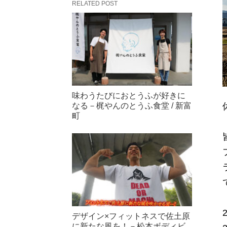
RELATED POST
味わうたびにおとうふが好きに
なる－梶やんのとうふ食堂 / 新富
町
デザイン×フィットネスで佐土原
に新たな風を！－松本ボディビ