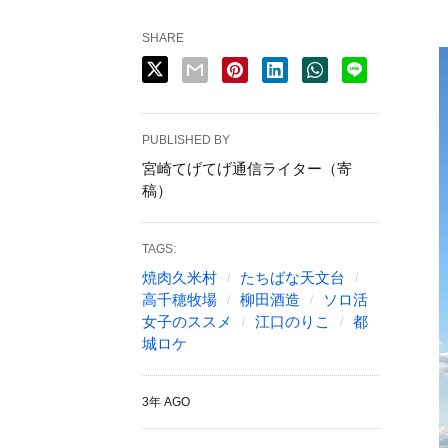
SHARE
PUBLISHED BY
宮崎てげてげ通信ライター（寄
稿）
TAGS:
焼肉久米村
たちばな天文台
高千穂牧場
柳田酒造
ソロ活
女子のススメ
江口のりこ
都
城ロケ
3年 AGO