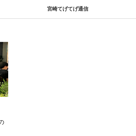
宮崎てげてげ通信
の