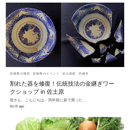
宮崎県の場所
宮崎県のイベント
佐土原町
宮崎市
割れた器を修復！伝統技法の金継ぎワー
クショップ in 佐土原
皆さん、こんにちは。35年前に萩で買った…
9か月 ago