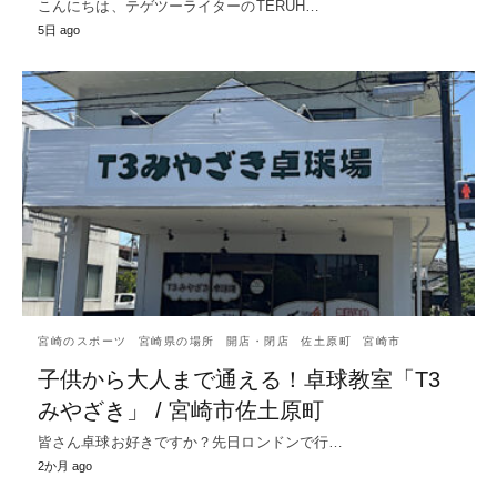
こんにちは、テゲツーライターのTERUH…
5日 ago
宮崎のスポーツ
宮崎県の場所
開店・閉店
佐土原町
宮崎市
子供から大人まで通える！卓球教室「T3
みやざき」 / 宮崎市佐土原町
皆さん卓球お好きですか？先日ロンドンで行…
2か月 ago