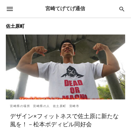
宮崎てげてげ通信
佐土原町
宮崎県の場所
宮崎県の人
佐土原町
宮崎市
デザイン×フィットネスで佐土原に新たな
風を！－松本ボディビル同好会