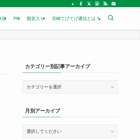
移住
PR
殿堂入り
宮崎てげてげ通信とは？
カテゴリー別記事アーカイブ
カ
テ
ゴ
リ
月別アーカイブ
ー
別
記
事
ア