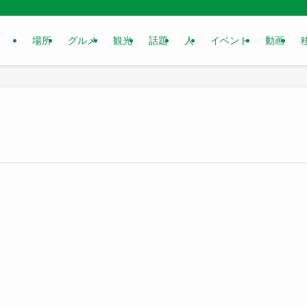
場所
グルメ
観光
話題
人
イベント
動画