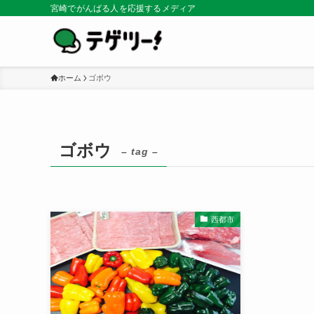
宮崎でがんばる人を応援するメディア
ホーム
ゴボウ
ゴボウ
– tag –
西都市