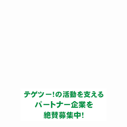
ー
カ
イ
ブ