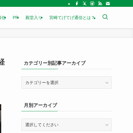
移住
PR
殿堂入り
宮崎てげてげ通信とは？
経
カテゴリー別記事アーカイブ
カ
テ
ゴ
リ
月別アーカイブ
ー
別
記
事
ア