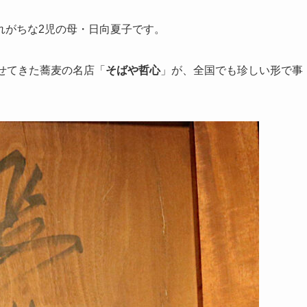
れがちな2児の母・日向夏子です。
せてきた蕎麦の名店「
そばや哲心
」が、全国でも珍しい形で事