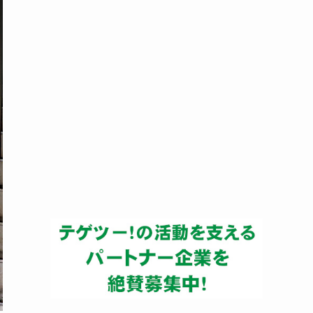
ー
カ
イ
ブ