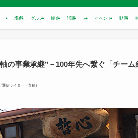
場所
グルメ
観光
話題
人
イベント
動画
軸の事業承継”－100年先へ繋ぐ「チーム
げ通信ライター（寄稿）